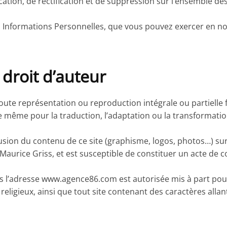
ication, de rectification et de suppression sur l’ensemble
 Informations Personnelles, que vous pouvez exercer en no
t droit d’auteur
 Toute représentation ou reproduction intégrale ou partielle
st de même pour la traduction, l’adaptation ou la transformat
fusion du contenu de ce site (graphisme, logos, photos…) su
aurice Griss, et est susceptible de constituer un acte de c
ers l’adresse www.agence86.com est autorisée mis à part pou
eligieux, ainsi que tout site contenant des caractères alla