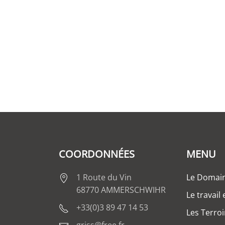
COORDONNÉES
MENU
1 Route du Vin
Le Domai
68770 AMMERSCHWIHR
Le travail
+33(0)3 89 47 14 53
Les Terroi