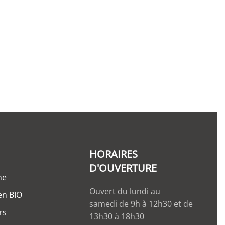
HORAIRES
D'OUVERTURE
ne
Ouvert du lundi au
 en BIO
samedi de 9h à 12h30 et de
rs
13h30 à 18h30