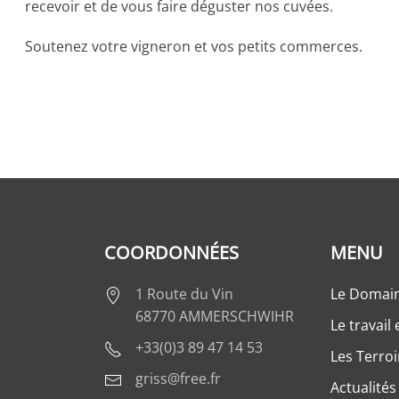
recevoir et de vous faire déguster nos cuvées.
Soutenez votre vigneron et vos petits commerces.
COORDONNÉES
MENU
1 Route du Vin
Le Domai
68770 AMMERSCHWIHR
Le travail
+33(0)3 89 47 14 53
Les Terroi
griss@free.fr
Actualités