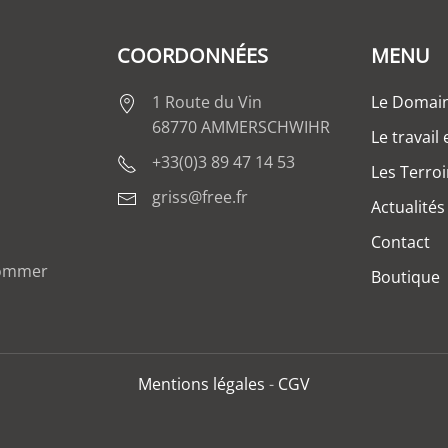
COORDONNÉES
MENU
1 Route du Vin
Le Domai
68770 AMMERSCHWIHR
Le travail
+33(0)3 89 47 14 53
Les Terroi
griss@free.fr
Actualités
Contact
nsommer
Boutique
Mentions légales
-
CGV