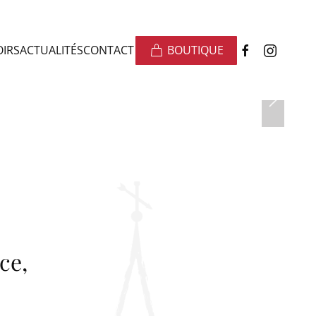
OIRS
ACTUALITÉS
CONTACT
BOUTIQUE
ur terroir
e leur terroir
ure
ce,