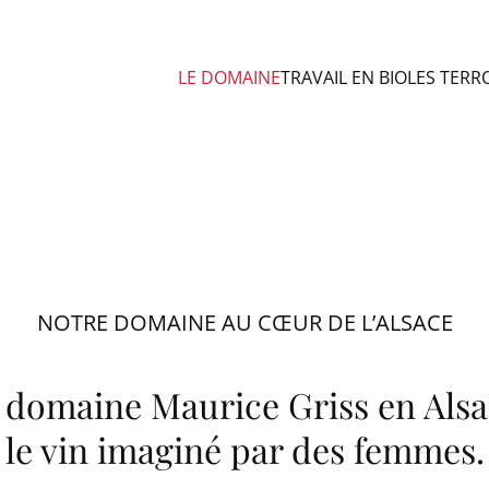
LE DOMAINE
TRAVAIL EN BIO
LES TERR
estampillés par la nature de le
estampillés par la nature d
DES VINS D’ALSACE SIGNÉS DE MAINS DE FEMMES
tampillés par la nat
de leur terroir
NOTRE DOMAINE AU CŒUR DE L’ALSACE
 domaine Maurice Griss en Alsa
le vin imaginé par des femmes.