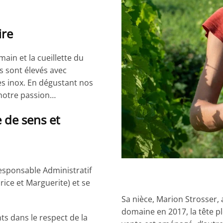
ire
main et la cueillette du
ns sont élevés avec
es inox. En dégustant nos
notre passion…
 de sens et
esponsable Administratif
rice et Marguerite) et se
Sa nièce, Marion Strosser, 
domaine en 2017, la tête p
nts dans le respect de la