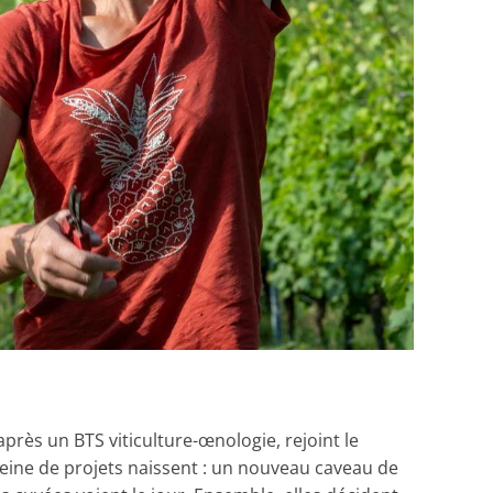
après un BTS viticulture-œnologie, rejoint le
leine de projets naissent : un nouveau caveau de