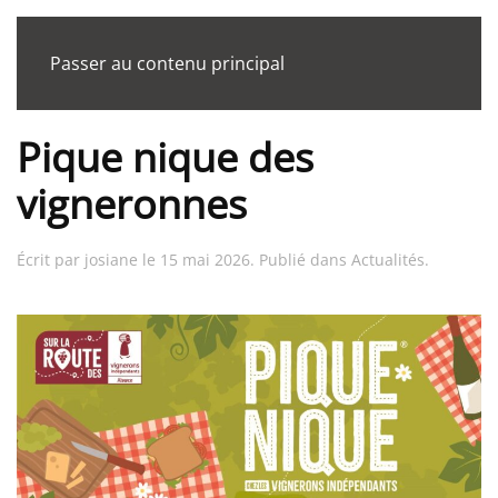
Passer au contenu principal
Pique nique des
vigneronnes
Écrit par
josiane
le
15 mai 2026
. Publié dans
Actualités
.